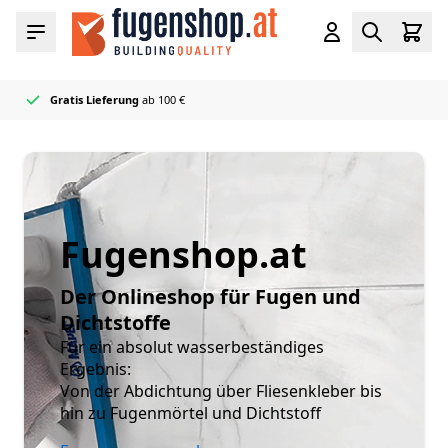
Zum Inhalt springen
Cart
Menü
Konto
Search
Gratis Lieferung
ab 100 €
Offizieller
50+ Fugen- & Dichtstofffarben
Sehr schnell
Mapei Händler
geliefert
auf Lager
Fugenshop.at
Der Onlineshop für Fugen und
Dichtstoffe
Für ein absolut wasserbeständiges
Ergebnis:
Von der Abdichtung über Fliesenkleber bis
hin zu Fugenmörtel und Dichtstoff